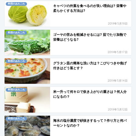
料理のあれこれ
キャベツの外葉を食べるのが良い理由は? 栄養や
柔らかくする方法は?
2019年5月18日
料理のあれこれ
ゴーヤの苦みを軽減させるには? 茹でたり加熱で
栄養はどうなる?
2019年5月17日
料理のあれこれ
グラタン皿の簡単な洗い方は？こびりつきや焦げ
付きはどう落とす？
2019年5月14日
料理のあれこれ
米一升って何キロで炊き上がりの重さは？何人分
になるの？
2019年5月12日
料理のあれこれ
海水の塩分濃度で砂抜きするって？作り方と何パ
ーセントなのか？