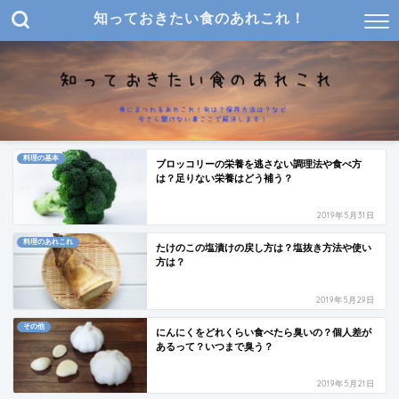
知っておきたい食のあれこれ！
料理の基本
ブロッコリーの栄養を逃さない調理法や食べ方
は？足りない栄養はどう補う？
2019年5月31日
料理のあれこれ
たけのこの塩漬けの戻し方は？塩抜き方法や使い
方は？
2019年5月29日
その他
にんにくをどれくらい食べたら臭いの？個人差が
あるって？いつまで臭う？
2019年5月21日