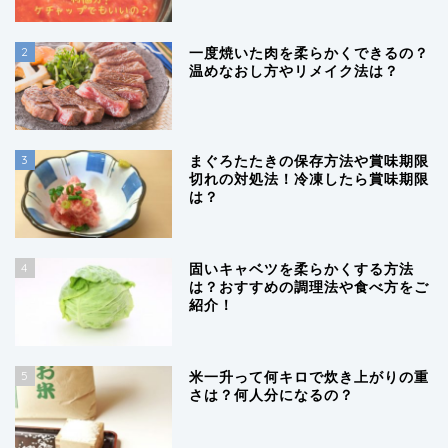
2
一度焼いた肉を柔らかくできるの？
温めなおし方やリメイク法は？
3
まぐろたたきの保存方法や賞味期限
切れの対処法！冷凍したら賞味期限
は？
4
固いキャベツを柔らかくする方法
は？おすすめの調理法や食べ方をご
紹介！
5
米一升って何キロで炊き上がりの重
さは？何人分になるの？