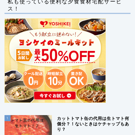
私も使っている便利な夕食食材宅配サービ
ス！
1
カットトマト缶の代用は生トマト何
個分？！ないときはケチャップもあ
り？