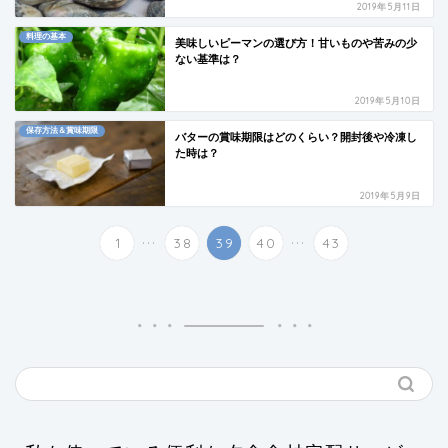
2019年5月11日
料理の基本
美味しいピーマンの選び方！甘いものや苦みの少
ない基準は？
2019年5月10日
保存方法＆賞味期限
バターの賞味期限はどのくらい？開封後や冷凍し
た時は？
2019年5月9日
...
...
1
38
39
40
43