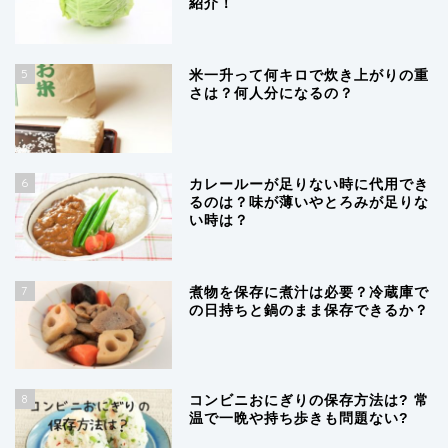
紹介！
5
米一升って何キロで炊き上がりの重
さは？何人分になるの？
6
カレールーが足りない時に代用でき
るのは？味が薄いやとろみが足りな
い時は？
7
煮物を保存に煮汁は必要？冷蔵庫で
の日持ちと鍋のまま保存できるか？
8
コンビニおにぎりの保存方法は? 常
温で一晩や持ち歩きも問題ない?