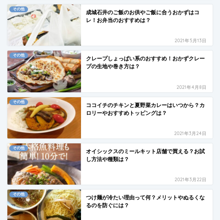
その他
成城石井のご飯のお供やご飯に合うおかずはコ
レ！お弁当のおすすめは？
2021年5月13日
その他
クレープしょっぱい系のおすすめ！おかずクレー
プの生地や巻き方は？
2021年4月8日
その他
ココイチのチキンと夏野菜カレーはいつから？カ
ロリーやおすすめトッピングは？
2021年3月24日
その他
オイシックスのミールキット店舗で買える？お試
し方法や種類は？
2021年3月22日
その他
つけ麺が冷たい理由って何？メリットやぬるくな
るのを防ぐには？