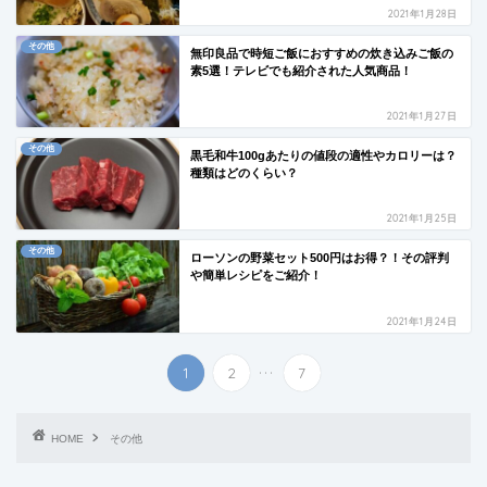
2021年1月28日
その他
無印良品で時短ご飯におすすめの炊き込みご飯の
素5選！テレビでも紹介された人気商品！
2021年1月27日
その他
黒毛和牛100gあたりの値段の適性やカロリーは？
種類はどのくらい？
2021年1月25日
その他
ローソンの野菜セット500円はお得？！その評判
や簡単レシピをご紹介！
2021年1月24日
...
1
2
7
HOME
その他