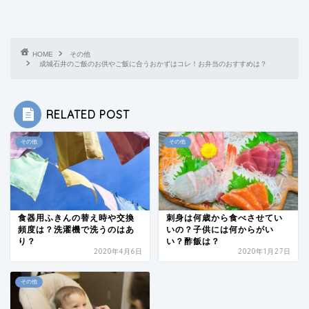
HOME
その他
成城石井のご飯のお供やご飯に合うおかずはコレ！お弁当のおすすめは？
RELATED POST
その他
その他
食器用ふきんの替え時や交換
刺身は何歳から食べさせてい
頻度は？洗濯機で洗うのはあ
いの？子供には何からがい
り？
い？酢飯は？
2020年4月6日
2020年1月27日
その他