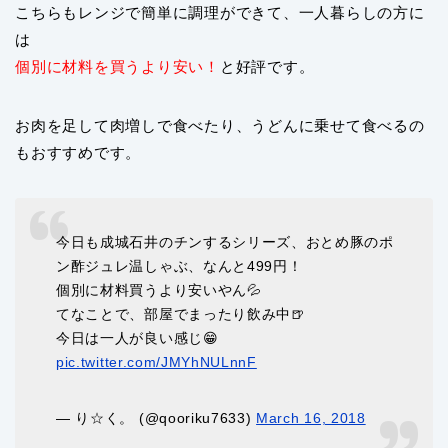
こちらもレンジで簡単に調理ができて、一人暮らしの方に
は
個別に材料を買うより安い！
と好評です。
お肉を足して肉増しで食べたり、うどんに乗せて食べるの
もおすすめです。
今日も成城石井のチンするシリーズ、おとめ豚のポ
ン酢ジュレ温しゃぶ、なんと499円！
個別に材料買うより安いやん💦
てなことで、部屋でまったり飲み中🍺
今日は一人が良い感じ😁
pic.twitter.com/JMYhNULnnF
— り☆く。 (@qooriku7633)
March 16, 2018