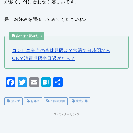
が多く、付け合わせも嬉しいです。
是非お好みを開拓してみてくださいね♪
あわせて読みたい
コンビニ弁当の賞味期限は？常温で何時間なら
OK？消費期限半日過ぎたら？
F
T
E
H
共
a
wi
m
at
有
c
tt
ai
e
おかず
お弁当
ご飯のお供
成城石井
e
er
l
n
スポンサーリンク
b
a
o