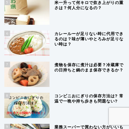
5
米一升って何キロで炊き上がりの重
さは？何人分になるの？
6
カレールーが足りない時に代用でき
るのは？味が薄いやとろみが足りな
い時は？
7
煮物を保存に煮汁は必要？冷蔵庫で
の日持ちと鍋のまま保存できるか？
8
コンビニおにぎりの保存方法は? 常
温で一晩や持ち歩きも問題ない?
9
業務スーパーで買わない方がいいも