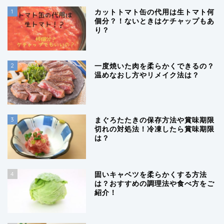
1
カットトマト缶の代用は生トマト何
個分？！ないときはケチャップもあ
り？
2
一度焼いた肉を柔らかくできるの？
温めなおし方やリメイク法は？
3
まぐろたたきの保存方法や賞味期限
切れの対処法！冷凍したら賞味期限
は？
4
固いキャベツを柔らかくする方法
は？おすすめの調理法や食べ方をご
紹介！