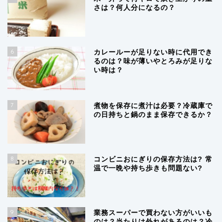
さは？何人分になるの？
6
カレールーが足りない時に代用でき
るのは？味が薄いやとろみが足りな
い時は？
7
煮物を保存に煮汁は必要？冷蔵庫で
の日持ちと鍋のまま保存できるか？
8
コンビニおにぎりの保存方法は? 常
温で一晩や持ち歩きも問題ない?
9
業務スーパーで買わない方がいいも
のは？当たりは外れがあるのは？冷