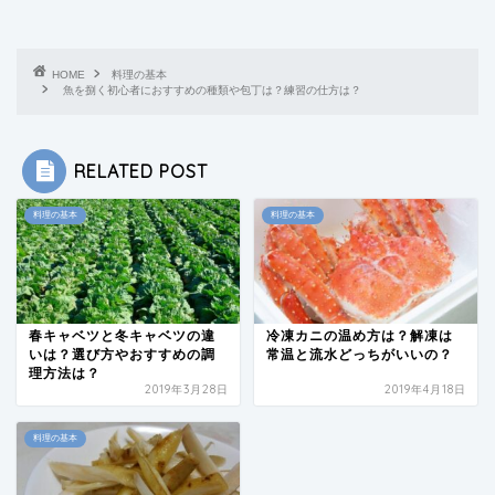
HOME
料理の基本
魚を捌く初心者におすすめの種類や包丁は？練習の仕方は？
RELATED POST
料理の基本
料理の基本
春キャベツと冬キャベツの違
冷凍カニの温め方は？解凍は
いは？選び方やおすすめの調
常温と流水どっちがいいの？
理方法は？
2019年3月28日
2019年4月18日
料理の基本