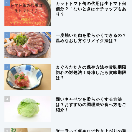
1
カットトマト缶の代用は生トマト何
個分？！ないときはケチャップもあ
り？
2
一度焼いた肉を柔らかくできるの？
温めなおし方やリメイク法は？
3
まぐろたたきの保存方法や賞味期限
切れの対処法！冷凍したら賞味期限
は？
4
固いキャベツを柔らかくする方法
は？おすすめの調理法や食べ方をご
紹介！
5
米一升って何キロで炊き上がりの重