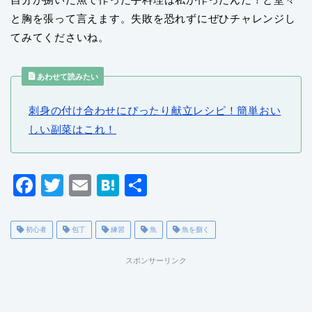
と胸を張って言えます。失敗を恐れずにぜひチャレンジし
てみてくださいね。
あわせて読みたい
刺身の付け合わせにぴったり献立レシピ！簡単おい
しい副菜はこれ！
F
T
E
H
共
a
wi
m
at
有
c
tt
ai
e
初心者
包丁
練習
魚
魚を捌く
e
er
l
n
スポンサーリンク
b
a
o