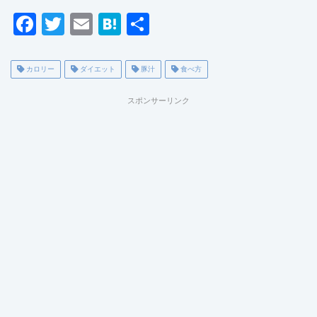
F
T
E
H
共
a
wi
m
at
有
c
tt
ai
e
カロリー
ダイエット
豚汁
食べ方
e
er
l
n
スポンサーリンク
b
a
o
o
k