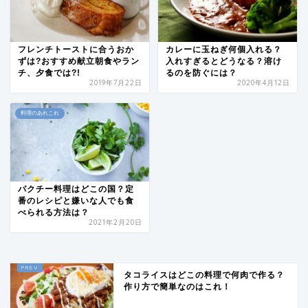
フレンチトーストに合うおか
カレーに玉ねぎ何個入れる？
ずは?おすすめ献立朝食やラン
入れすぎるとどうなる？溶け
チ、夕食では?!
るのを防ぐには？
2019年7月22日
2020年4月12日
料理のあれこれ
パクチー料理はどこの国？定
番のレシピと嫌いな人でも食
べられる方法は？
2021年2月20日
タコライスはどこの料理で何肉で作る？
作り方で簡単なのはこれ！