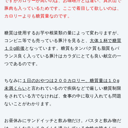
ですがカロリーが高いのは、お味噌汁とは違い、具沢山で
豚肉も入っているためです。ここで着目して欲しいのは、
カロリーよりも糖質量なのです。
糖質は使用するお芋や根菜類の量によって変わりますが、
コンビニ等でも売っている豚汁を見ると、
大体１杯で糖質
１０g前後
となっています。糖質もタンパク質も脂質もバ
ランス良く入っている豚汁はカラダにとても良い献立の一
つであるのです。
ちなみに
１日のおやつは２００カロリー、糖質量は１０g
未満くらい
と言われているので疾病などで厳しい糖質制限
をされている方でなければ、食事の中に取り入れても問題
ないことがわかります。
お昼休みにサンドイッチと飲み物だけ。パスタと飲み物だ