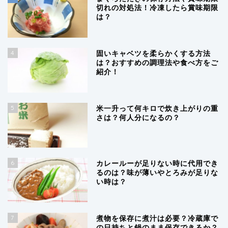
切れの対処法！冷凍したら賞味期限
は？
4
固いキャベツを柔らかくする方法
は？おすすめの調理法や食べ方をご
紹介！
5
米一升って何キロで炊き上がりの重
さは？何人分になるの？
6
カレールーが足りない時に代用でき
るのは？味が薄いやとろみが足りな
い時は？
7
煮物を保存に煮汁は必要？冷蔵庫で
の日持ちと鍋のまま保存できるか？