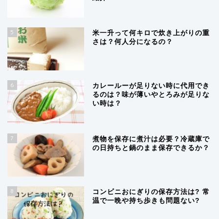
5
米一升って何キロで炊き上がりの重
さは？何人分になるの？
6
カレールーが足りない時に代用でき
るのは？味が薄いやとろみが足りな
い時は？
7
煮物を保存に煮汁は必要？冷蔵庫で
の日持ちと鍋のまま保存できるか？
8
コンビニおにぎりの保存方法は? 常
温で一晩や持ち歩きも問題ない?