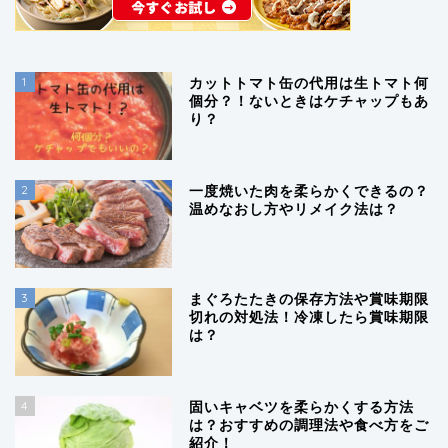
1
カットトマト缶の代用は生トマト何
個分？！ないときはケチャップもあ
り？
2
一度焼いた肉を柔らかくできるの？
温めなおし方やリメイク法は？
3
まぐろたたきの保存方法や賞味期限
切れの対処法！冷凍したら賞味期限
は？
4
固いキャベツを柔らかくする方法
は？おすすめの調理法や食べ方をご
紹介！