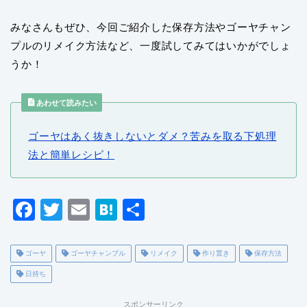
みなさんもぜひ、今回ご紹介した保存方法やゴーヤチャン
プルのリメイク方法など、一度試してみてはいかがでしょ
うか！
あわせて読みたい
ゴーヤはあく抜きしないとダメ？苦みを取る下処理
法と簡単レシピ！
F
T
E
H
共
a
wi
m
at
有
c
tt
ai
e
ゴーヤ
ゴーヤチャンプル
リメイク
作り置き
保存方法
e
er
l
n
日持ち
b
a
スポンサーリンク