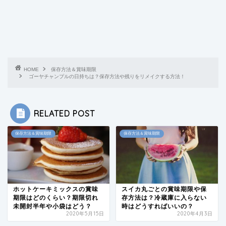
HOME
保存方法＆賞味期限
ゴーヤチャンプルの日持ちは？保存方法や残りをリメイクする方法！
RELATED POST
保存方法＆賞味期限
保存方法＆賞味期限
ホットケーキミックスの賞味
スイカ丸ごとの賞味期限や保
期限はどのくらい？期限切れ
存方法は？冷蔵庫に入らない
未開封半年や小袋はどう？
時はどうすればいいの？
2020年5月15日
2020年4月3日