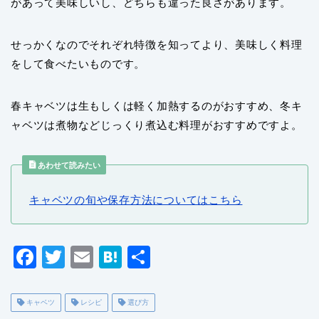
があって美味しいし、どちらも違った良さがあります。
せっかくなのでそれぞれ特徴を知ってより、美味しく料理
をして食べたいものです。
春キャベツは生もしくは軽く加熱するのがおすすめ、冬キ
ャベツは煮物などじっくり煮込む料理がおすすめですよ。
あわせて読みたい
キャベツの旬や保存方法についてはこちら
F
T
E
H
共
a
wi
m
at
有
c
tt
ai
e
キャベツ
レシピ
選び方