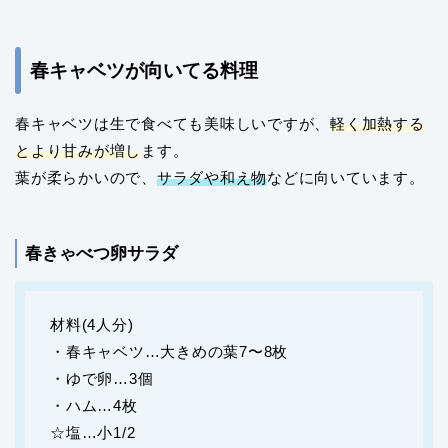
春キャベツが向いてる料理
春キャベツは生で食べても美味しいですが、
軽く加熱する
とより甘みが増し
ます。
葉が柔らかいので、
サラダや和え物
などに向いています。
春きゃべつ卵サラダ
材料(4人分)
・春キャベツ…大きめの葉7〜8枚
・ゆで卵…3個
・ハム…4枚
☆塩…小1/2