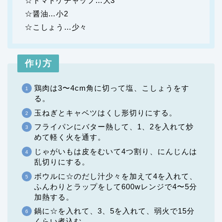
☆トマトケチャップ…大3
☆醤油…小2
☆こしょう…少々
作り方
鶏肉は3〜4cm角に切って塩、こしょうをす
る。
玉ねぎとキャベツはくし形切りにする。
フライパンにバター熱して、1、2を入れて炒
めて軽く火を通す。
じゃがいもは皮をむいて4つ割り、にんじんは
乱切りにする。
ボウルに☆のだし汁少々を加えて4を入れて、
ふんわりとラップをして600wレンジで4〜5分
加熱する。
鍋に☆を入れて、3、5を入れて、弱火で15分
くらい煮込む。