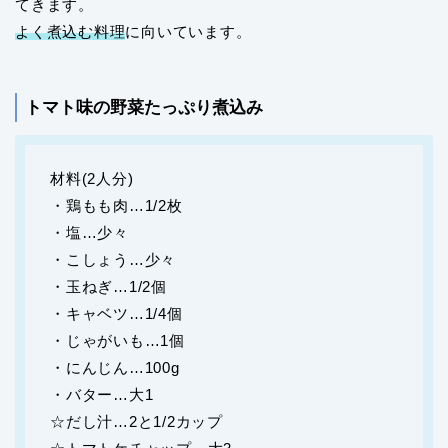
てきます。
よく煮込む料理
に向いています。
トマト味の野菜たっぷり煮込み
材料(2人分)
・鶏もも肉…1/2枚
・塩…少々
・こしょう…少々
・玉ねぎ…1/2個
・キャベツ…1/4個
・じゃがいも…1個
・にんじん…100g
・バター…大1
☆だし汁…2と1/2カップ