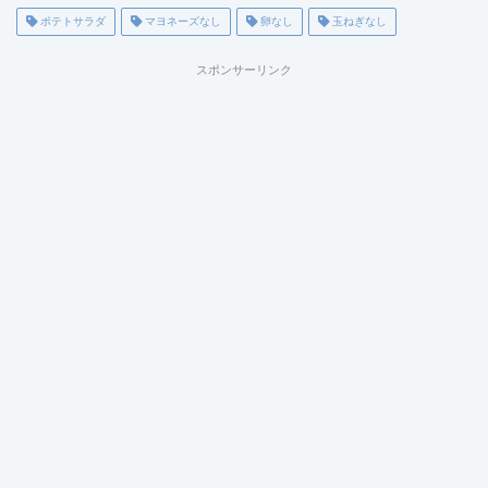
c
tt
ai
e
ポテトサラダ
マヨネーズなし
卵なし
玉ねぎなし
e
er
l
n
スポンサーリンク
b
a
o
o
k