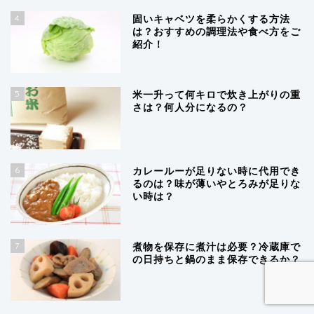
4
固いキャベツを柔らかくする方法
は？おすすめの調理法や食べ方をご
紹介！
5
米一升って何キロで炊き上がりの重
さは？何人分になるの？
6
カレールーが足りない時に代用でき
るのは？味が薄いやとろみが足りな
い時は？
7
煮物を保存に煮汁は必要？冷蔵庫で
の日持ちと鍋のまま保存できるか？