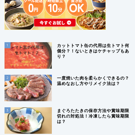
1
カットトマト缶の代用は生トマト何
個分？！ないときはケチャップもあ
り？
2
一度焼いた肉を柔らかくできるの？
温めなおし方やリメイク法は？
3
まぐろたたきの保存方法や賞味期限
切れの対処法！冷凍したら賞味期限
は？