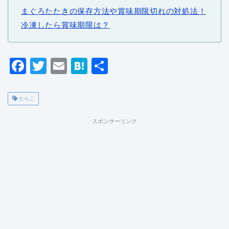
まぐろたたきの保存方法や賞味期限切れの対処法！
冷凍したら賞味期限は？
F
T
E
H
共
a
wi
m
at
有
c
tt
ai
e
たらこ
e
er
l
n
スポンサーリンク
b
a
o
o
k