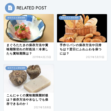
RELATED POST
保存方法＆賞味期限
保存方法＆賞味期限
まぐろたたきの保存方法や賞
手作りパンの保存方法や日持
味期限切れの対処法！冷凍し
ちは？翌日にふわふわを保つ
たら賞味期限は？
には？
2019年4月23日
2021年3月31日
保存方法＆賞味期限
こんにゃくの賞味期限開封後
は？保存方法や水なしでも保
存できるのか！
2021年3月8日