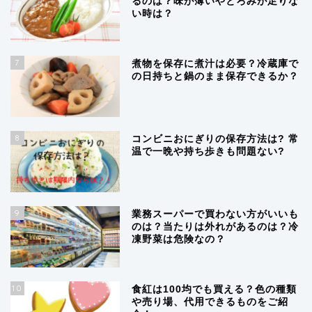
るのは？味が薄いやとろみが足りな
い時は？
7
煮物を保存に煮汁は必要？冷蔵庫で
の日持ちと鍋のまま保存できるか？
8
コンビニおにぎりの保存方法は? 常
温で一晩や持ち歩きも問題ない?
9
業務スーパーで買わない方がいいも
のは？当たりは外れがあるのは？冷
凍野菜は危険なの？
10
食紅は100均でも買える？色の種類
や売り場、代用できるものをご紹