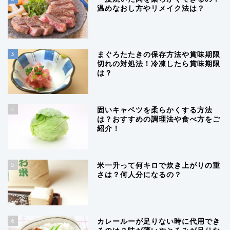
温めなおし方やリメイク法は？
3
まぐろたたきの保存方法や賞味期限
切れの対処法！冷凍したら賞味期限
は？
4
固いキャベツを柔らかくする方法
は？おすすめの調理法や食べ方をご
紹介！
5
米一升って何キロで炊き上がりの重
さは？何人分になるの？
6
カレールーが足りない時に代用でき