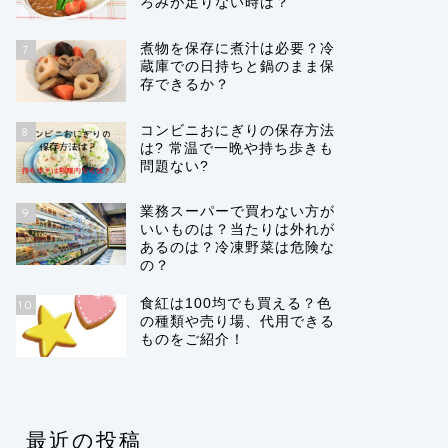
ろみが足りない時は？
煮物を保存に煮汁は必要？冷
7
蔵庫での日持ちと鍋のまま保
存できるか？
コンビニおにぎりの保存方法
8
は? 常温で一晩や持ち歩きも
問題ない?
業務スーパーで買わない方が
9
いいものは？当たりは外れが
あるのは？冷凍野菜は危険な
の？
食紅は100均でも買える？色
10
の種類や売り場、代用できる
ものをご紹介！
最近の投稿