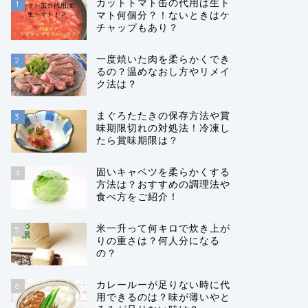
カットトマト缶の代用は生ト
1
マト何個分？！ないときはケ
チャップもあり？
一度焼いた肉を柔らかくでき
2
るの？温めなおし方やリメイ
ク法は？
まぐろたたきの保存方法や賞
3
味期限切れの対処法！冷凍し
たら賞味期限は？
固いキャベツを柔らかくする
4
方法は？おすすめの調理法や
食べ方をご紹介！
米一升って何キロで炊き上が
5
りの重さは？何人分になる
の？
カレールーが足りない時に代
6
用できるのは？味が薄いやと