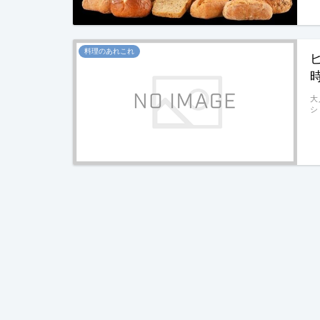
料理のあれこれ
大
シ