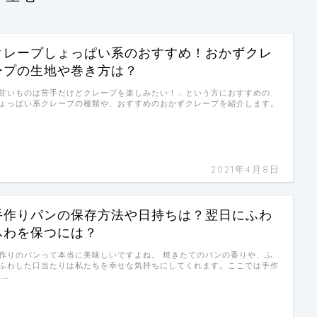
クレープしょっぱい系のおすすめ！おかずクレ
ープの生地や巻き方は？
甘いものは苦手だけどクレープを楽しみたい！」という方におすすめの、
ょっぱい系クレープの種類や、おすすめのおかずクレープを紹介します。
…
2021年4月8日
手作りパンの保存方法や日持ちは？翌日にふわ
ふわを保つには？
作りのパンって本当に美味しいですよね。 焼きたてのパンの香りや、ふ
ふわした口当たりは私たちを幸せな気持ちにしてくれます。ここでは手作
 …