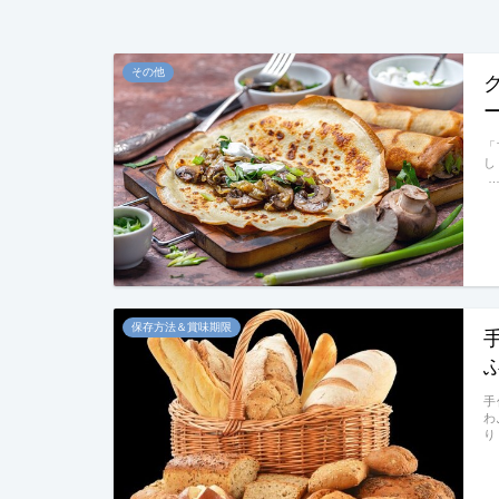
その他
「
し
保存方法＆賞味期限
手
わ
り